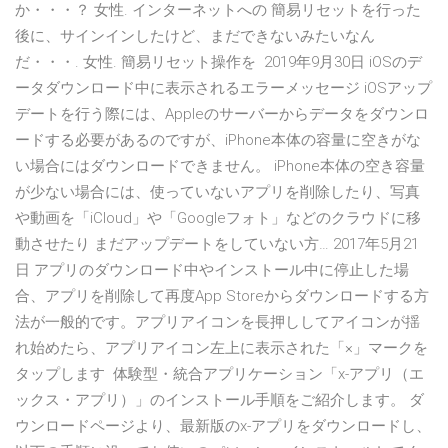
か・・・？ 女性. インターネットへの 簡易リセットを行った
後に、サインインしたけど、まだできないみたいなん
だ・・・. 女性. 簡易リセット操作を 2019年9月30日 iOSのデ
ータダウンロード中に表示されるエラーメッセージ iOSアップ
デートを行う際には、Appleのサーバーからデータをダウンロ
ードする必要があるのですが、iPhone本体の容量に空きがな
い場合にはダウンロードできません。 iPhone本体の空き容量
が少ない場合には、使っていないアプリを削除したり、写真
や動画を「iCloud」や「Googleフォト」などのクラウドに移
動させたり まだアップデートをしていない方… 2017年5月21
日 アプリのダウンロード中やインストール中に停止した場
合、アプリを削除して再度App Storeからダウンロードする方
法が一般的です。アプリアイコンを長押ししてアイコンが揺
れ始めたら、アプリアイコン左上に表示された「×」マークを
タップします 体験型・統合アプリケーション「x-アプリ（エ
ックス・アプリ）」のインストール手順をご紹介します。 ダ
ウンロードページより、最新版のx-アプリをダウンロードし、