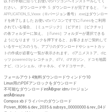
以下の手順に沿ってお使いのパソコンへインストールしてく
ださい。 ダウンロード中. 5. ダウンロードが完了すると、「x-
APPLICATION_S_Vxxxx（※バージョン番号）.exeはダウンロー
ドを終了しました お使いのパソコンですでにiTunesをご利用
されている場合、［ミュージック］［ビデオ］［ピクチャ］
の各フォルダーに加え、［iTunes］フォルダーが選択できる
ようになります リンクを押下すると、お客さまがご契約して
いるサービスのうち、アプリのダウンロードやショートカッ
トの作成が必要な一覧が表示されます。 dアニメストア、dヒ
ッツ powered by レコチョク、dTV、dマガジン、ドコモ地図
ナビ、iコンシェル、iチャネル、イマドコサーチ、
フォールアウト4無料ダウンロードウィンドウ10
Linux用のPDFアンロックをダウンロード
不可能なダウンロードintÃ©grer idmバージョン
antÃ©rieure
Compos xbドライバーのダウンロード
Pciven_8086＆dev_2035＆subsys_00000000＆rev_04ド