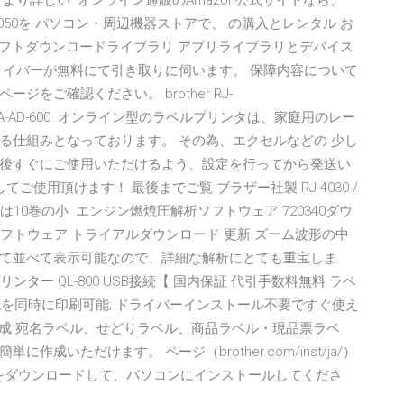
より詳しい オンライン通販のAmazon公式サイトなら、
-3050を パソコン・周辺機器ストアで、 の購入とレンタル お
ゲーム&PCソフトダウンロードライブラリ アプリライブラリとデバイス
ライバーが無料にて引き取りに伺います。 保障内容について
をご確認ください。 brother RJ-
ード PA-AD-600. オンライン型のラベルプリンタは、家庭用のレー
る仕組みとなっております。 その為、エクセルなどの 少し
後すぐにご使用いただけるよう、設定を行ってから発送い
ご使用頂けます！ 最後までご覧 ブラザー社製 RJ-4030 /
では10巻の小 エンジン燃焼圧解析ソフトウェア 720340ダウ
圧解析ソフトウェア トライアルダウンロード 更新 ズーム波形の中
て並べて表示可能なので、詳細な解析にとても重宝しま
ンター QL-800 USB接続【 国内保証 代引手数料無料 ラベ
黒/赤の2色を同時に印刷可能; ドライバーインストール不要ですぐ使え
ル作成 宛名ラベル、せどりラベル、商品ラベル・現品票ラベ
いただけます。 ページ（brother.com/inst/ja/）
をダウンロードして、パソコンにインストールしてくださ