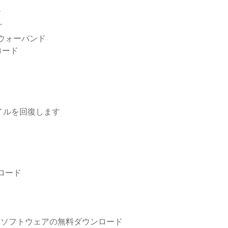
ド
す
ウォーバンド
ロード
ァイルを回復します
ロード
」
グレードソフトウェアの無料ダウンロード