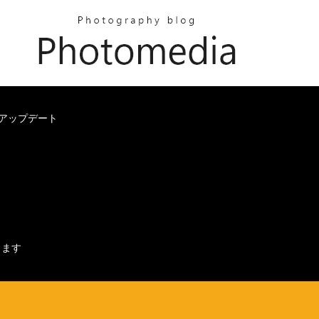
20アップデート
します