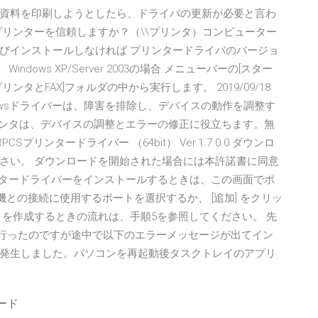
資料を印刷しようとしたら、ドライバの更新が必要と言わ
プリンターを信頼しますか？（\\プリンタ）コンピューター
びインストールしなければ プリンタードライバのバージョ
dows XP/Server 2003の場合 メニューバーの[スター
プリンタとFAX]フォルダの中から実行します。 2019/09/18
Windowsドライバーは、障害を排除し、デバイスの動作を調整す
ohプリンタは、デバイスの調整とエラーの修正に役立ちます。無
RPCSプリンタードライバー （64bit） Ver.1.7.0.0 ダウンロ
さい。 ダウンロードを開始された場合には本許諾書に同意
リンタードライバーをインストールするときは、この画面でポ
機との接続に使用するポートを選択するか、 [追加] をクリッ
トを作成するときの流れは、手順5を参照してください。 先
ルを行ったのですが途中で以下のエラーメッセージが出てイン
発生しました。パソコンを再起動後タスクトレイのアプリ
ード