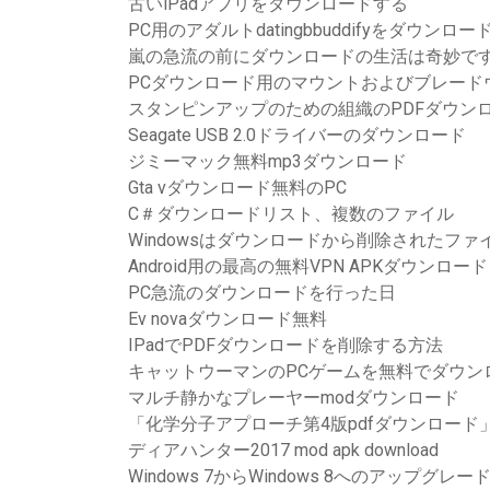
古いiPadアプリをダウンロードする
PC用のアダルトdatingbbuddifyをダウンロー
嵐の急流の前にダウンロードの生活は奇妙で
PCダウンロード用のマウントおよびブレード
スタンピンアップのための組織のPDFダウン
Seagate USB 2.0ドライバーのダウンロード
ジミーマック無料mp3ダウンロード
Gta vダウンロード無料のPC
C＃ダウンロードリスト、複数のファイル
Windowsはダウンロードから削除されたフ
Android用の最高の無料VPN APKダウンロード
PC急流のダウンロードを行った日
Ev novaダウンロード無料
IPadでPDFダウンロードを削除する方法
キャットウーマンのPCゲームを無料でダウン
マルチ静かなプレーヤーmodダウンロード
「化学分子アプローチ第4版pdfダウンロード
ディアハンター2017 mod apk download
Windows 7からWindows 8へのアップ