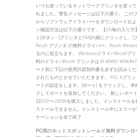
いつも使っているネットワークプリンタを使って
れました。警告メッセージは以下の通り。 この
からソフトウェアドライバーをダウンロードおよ
ン確認方法は以下の通りです。 【OS毎の入り方】 Win
ト]ボタン - [プリンタとFAX]の順にクリックし、[
Ricoh プリンタ の無料ドライバー。Ricoh 
るのに役立ちます。 WindowsドライバRic
料のドライバRicoh プリンタは iR W940/ W940N 
ード前に下記の使用許諾契約書を必ずお読みくだ
されたものとさせていただきます。 PCL 6プ
ートの設定をします。[ポート] をクリックし、本
クしてポートを追加してください。 新しいポー
日DCPーJ925Nを購入しました。インストー
ストールできません。インストール中にエラーが
ケーションを全て終了
PC用のホットスポットシールド無料ダウンロ