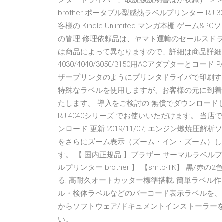
ンタードライバー、取説扱説明書ほか収録） ＞＞
brother ポータブル型感熱ラベルプリンター RJ
客様の Kindle Unlimited マンガ本棚 
の管理 修理依頼品は、ヤマト運輸のセールスド
は商品によって異なりますので、詳細は商品詳細ページ
4030/4040/3050/3150用ACアダプターとコ
ザープリンタのようにプリンタドライバで印刷す
特殊なラベルを使用しますが、お客様の元に到着
たします。 導入をご検討の 無償でダウンロードして
RJ-4040シリーズ でお使いいただけます。 当店
ンロード 更新 2019/11/07; エンジン燃焼
をさらにズーム表示（ズーム・イン・ズーム）し
す。 【 国内正規品 】ブラザー サーマルラベルプリ
ルプリンター brother 】 【smtb-TK】 
る; 高耐久オートカッター標準搭載; 簡単ラベ
ル・検体ラベルなどのバーコード表示ラベルを、簡単に作成
からソフトウェア/ドキュメントインストーラー
い。