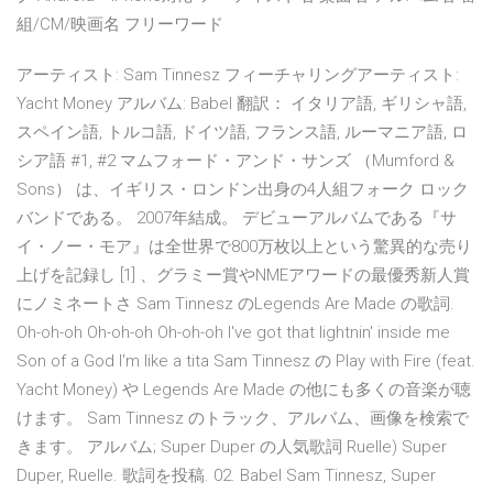
組/CM/映画名 フリーワード
アーティスト: Sam Tinnesz フィーチャリングアーティスト:
Yacht Money アルバム: Babel 翻訳： イタリア語, ギリシャ語,
スペイン語, トルコ語, ドイツ語, フランス語, ルーマニア語, ロ
シア語 #1, #2 マムフォード・アンド・サンズ （Mumford &
Sons） は、イギリス・ロンドン出身の4人組フォーク ロック
バンドである。 2007年結成。 デビューアルバムである『サ
イ・ノー・モア』は全世界で800万枚以上という驚異的な売り
上げを記録し [1] 、グラミー賞やNMEアワードの最優秀新人賞
にノミネートさ Sam Tinnesz のLegends Are Made の歌詞.
Oh-oh-oh Oh-oh-oh Oh-oh-oh I've got that lightnin' inside me
Son of a God I'm like a tita Sam Tinnesz の Play with Fire (feat.
Yacht Money) や Legends Are Made の他にも多くの音楽が聴
けます。 Sam Tinnesz のトラック、アルバム、画像を検索で
きます。 アルバム; Super Duper の人気歌詞 Ruelle) Super
Duper, Ruelle. 歌詞を投稿. 02. Babel Sam Tinnesz, Super