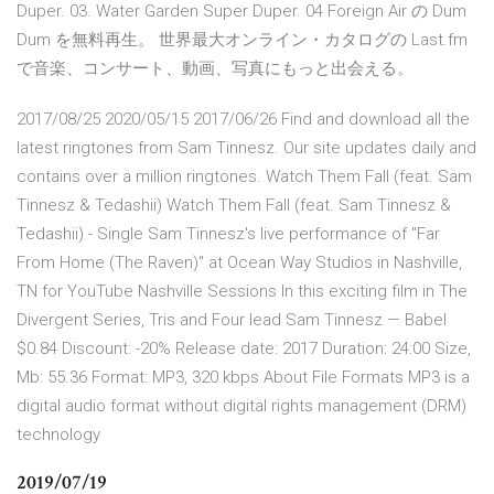
Duper. 03. Water Garden Super Duper. 04 Foreign Air の Dum
Dum を無料再生。 世界最大オンライン・カタログの Last.fm
で音楽、コンサート、動画、写真にもっと出会える。
2017/08/25 2020/05/15 2017/06/26 Find and download all the
latest ringtones from Sam Tinnesz. Our site updates daily and
contains over a million ringtones. Watch Them Fall (feat. Sam
Tinnesz & Tedashii) Watch Them Fall (feat. Sam Tinnesz &
Tedashii) - Single Sam Tinnesz's live performance of "Far
From Home (The Raven)" at Ocean Way Studios in Nashville,
TN for YouTube Nashville Sessions In this exciting film in The
Divergent Series, Tris and Four lead Sam Tinnesz — Babel
$0.84 Discount: -20% Release date: 2017 Duration: 24:00 Size,
Mb: 55.36 Format: MP3, 320 kbps About File Formats MP3 is a
digital audio format without digital rights management (DRM)
technology
2019/07/19