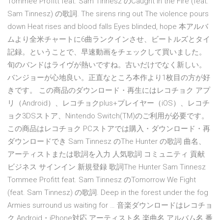
Tommee Profitt feat. Sam Tinnesz のCaught in the Fire (feat.
Sam Tinnesz) の歌詞. The sirens ring out The violence pours
down Heat rises and blood falls Eyes blinded, hope 本アルバ
ムより全米チャートに6曲ランクインさせ、ビートルズとタイ
記録。ということで、早速動画をチェックして買いました。
旬のバンドはライヴが熱いですね。古いだけでなく新しい。
バンジョーが心地良い。正直なところ本作より1枚目の方が好
きです。 この商品のダウンロード・再生にはレコチョク アプ
リ（Android）、レコチョクplus+プレイヤー（iOS）、レコチ
ョク3DSストア、Nintendo Switch(TM)のご利用が必要です。
この商品はレコチョク PCストアでは購入・ダウンロード・再
ダウンロードでき Sam Tinnesz のThe Hunter の歌詞 曲名、
アーティストまたは歌詞を入力 人気歌詞 コミュニティ 貢献
ビジネス サインイン 新規登録 歌詞The Hunter Sam Tinnesz
Tommee Profitt feat. Sam Tinnesz のTomorrow We Fight
(feat. Sam Tinnesz) の歌詞. Deep in the forest under the fog
Armies surround us waiting for … 音楽ダウンロードはレコチョ
ク Android・iPhone対応 アーティスト名 楽曲名 アルバム名 番