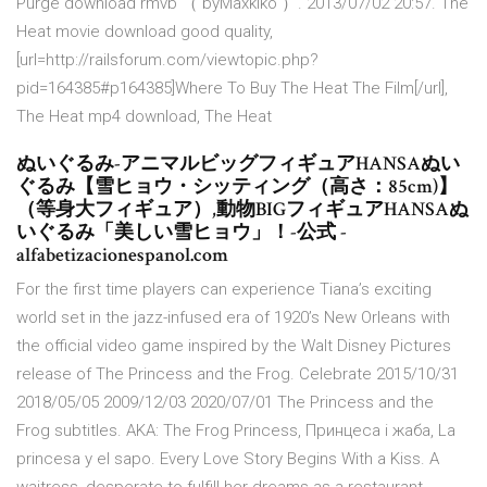
Purge download rmvb （ byMaxklko ）. 2013/07/02 20:57. The
Heat movie download good quality,
[url=http://railsforum.com/viewtopic.php?
pid=164385#p164385]Where To Buy The Heat The Film[/url],
The Heat mp4 download, The Heat
ぬいぐるみ-アニマルビッグフィギュアHANSAぬい
ぐるみ【雪ヒョウ・シッティング（高さ：85cm)】
（等身大フィギュア）,動物BIGフィギュアHANSAぬ
いぐるみ「美しい雪ヒョウ」！-公式 -
alfabetizacionespanol.com
For the first time players can experience Tiana’s exciting
world set in the jazz-infused era of 1920’s New Orleans with
the official video game inspired by the Walt Disney Pictures
release of The Princess and the Frog. Celebrate 2015/10/31
2018/05/05 2009/12/03 2020/07/01 The Princess and the
Frog subtitles. AKA: The Frog Princess, Принцеса i жаба, La
princesa y el sapo. Every Love Story Begins With a Kiss. A