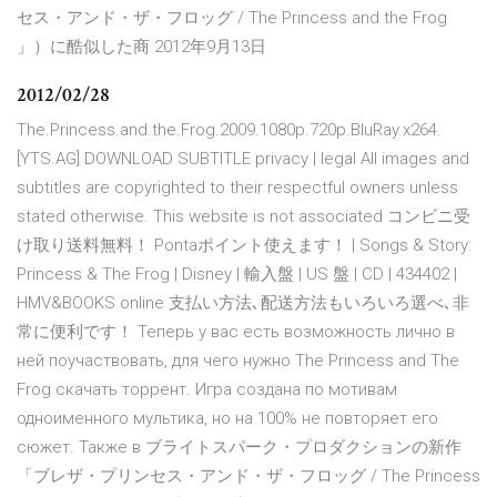
セス・アンド・ザ・フロッグ / The Princess and the Frog
」）に酷似した商 2012年9月13日
2012/02/28
The.Princess.and.the.Frog.2009.1080p.720p.BluRay.x264.
[YTS.AG] DOWNLOAD SUBTITLE privacy | legal All images and
subtitles are copyrighted to their respectful owners unless
stated otherwise. This website is not associated コンビニ受
け取り送料無料！ Pontaポイント使えます！ | Songs & Story:
Princess & The Frog | Disney | 輸入盤 | US 盤 | CD | 434402 |
HMV&BOOKS online 支払い方法､配送方法もいろいろ選べ､非
常に便利です！ Теперь у вас есть возможность лично в
ней поучаствовать, для чего нужно The Princess and The
Frog скачать торрент. Игра создана по мотивам
одноименного мультика, но на 100% не повторяет его
сюжет. Также в ブライトスパーク・プロダクションの新作
「ブレザ・プリンセス・アンド・ザ・フロッグ / The Princess