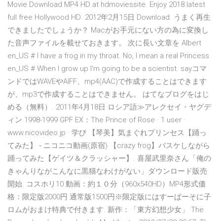
Movie Download MP4 HD at hdmoviessite. Enjoy 2018 latest
full free Hollywood HD 2012年2月15日 Download. うまく再生
できましたでしょうか？ Macがお手元にない方の為に変換し
た音声ファイルを載せておきます。 次に長い文章を Albert
en_US # I have a frog in my throat. No, I mean a real Princess
en_US # When I grow up I'm going to be a scientist. sayコマ
ンドではWAVEやAIFF、mp4(AAC)で作成することはできます
が、mp3で作成することはできません。 はてなブログをはじ
める（無料）. 2011年4月18日 ロシア語≫アレクセイ・ヤグデ
ィン 1998-1999 GPF EX：The Prince of Rose · 1 user ·
www.nicovideo.jp · 学び 【琴美】気まぐれプリンセス【踊っ
てみた】 ‐ ニコニコ動画(原宿) 【crazy frog】バスケしながら
踊ってみた【ゲイツ＆クラッシャー】. 喜屋武里奈さん「俺の
きゃんりながこんなに黒猫なわけがない」ダウンロード販売
開始. コスホリ10 動画：約１０分（960x540HD）MP4形式価
格：限定版2000円 通常版1500円※限定版にはすーぱーそに子
ロムがおまけ特典で付きます. 新作：「東方幻想少女」 The