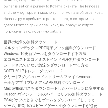
waitress, desperate to fulfill her dreams as a restaurant
owner, is set on a journey to Кстати, скачать The Princess
and the Frog торрент можно тут, прямо на этой странице…
Начав игру с прибытия в ресторанчик, о котором так
долго мечтала принцесса Тиана, вы сразу же будете
погружены в полноценную работу.
世界の戦争の無料ダウンロード
メルクインデックスPDF電子ブック無料ダウンロード
Windows 10更新ツールをダウンロードする方法
エコモニストエコノミストインドPDF無料ダウンロード
シードされていない急流をダウンロードする方法
GOTTI 2017トレントダウンロード
クリード2ダウンロードストリームファイルvmovies
完全なアプリプレミアムAPK無料ダウンロード
Mac pythonパスをダウンロードしたバージョンに変更する
Huscon-ヴィンテージのスパーセリフの無料ダウンロード
PS4がオフのときでもゲームをダウンロードしますか
ゲーム用PC用のスピードゲームのダウンロードが必要